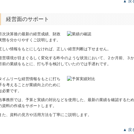
▲ 戻
経営面のサポート
月次決算後の最新の経営成績、財政
状態を分かりやすくご説明します。
正しい情報をもとにしなければ、正しい経営判断は下せません。
経営環境が目まぐるしく変化する昨今のような状況において、２か月前、３
月前の業績をもとに、打ち手を検討していたのでは手遅れです。
タイムリーな経営情報をもとに打ち
手を考えることが業績向上のために
は必要です。
当事務所では、予算と実績の対比などを使用した、最新の業績を確認するた
の資料の作成をサポートします。
また、資料の見方や活用方法を丁寧にご説明します。
▲ 戻