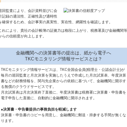
巡回監査により、会計資料並びに会
計記録の適法性、正確性及び適時性
を確保するため、会計事実の真実性、実在性、網羅性を確認します。
これにより、貴社の会計帳簿の証拠力は格段に上がり、税務署及び金融機関
からの信頼度が向上します。
金融機関への決算書等の提出は、紙から電子へ
TKCモニタリング情報サービスとは？
TKCモニタリング情報サービスは、TKC全国会会員(税理士・公認会計士)が
毎月の巡回監査と月次決算を実施したうえで作成した月次試算表、年度決算
書などの財務情報を、関与先企業からの依頼に基づいて、金融機関に開示す
る無償のクラウドサービスです。
月次試算表は月次決算終了直後に、年度決算書は税務署に決算書・申告書を
電子申告した直後に、自動的に金融機関に開示されます。
●決算書・申告書提供の事務負担を軽減します
決算書・申告書のコピーを用意し、金融機関に郵送・持参する手間が無くな
ります。