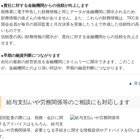
●貴社に対する金融機関からの信頼が向上します
税務署に電子申告した財務情報と同じデータが金融機関に開示されるため、
財務情報の改ざんの余地がありません。また、これらの財務情報は、TKC全
国会会員が毎月の巡回監査と月次決算を実施したうえで作成した信頼性の高
いものです。
信頼度の高い財務情報の開示が、貴社に対する金融機関からの信頼を向上さ
せます。
●早期の融資判断につながります
自社の最新の経営状況を金融機関にタイムリーに開示できます。このこと
が、金融機関とのより深い対話や、早期の融資判断につながります。
▲ 戻
給与支払いや労務関係等のご相談にも対応します
巡回監査の際には、税務・会計に関
するアドバイスはもちろん、給与支
払いや労務関係等、必要となる手続きに関する情報提供やアドバイスを行い
す。