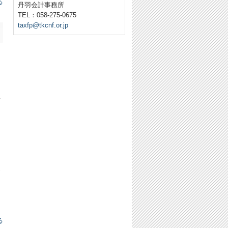
る
丹羽会計事務所
TEL：058-275-0675
taxfp@tkcnf.or.jp
か
め
る