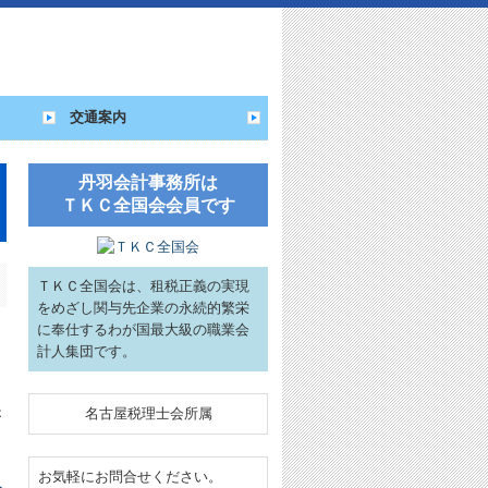
交通案内
丹羽会計事務所は
ＴＫＣ全国会会員です
ＴＫＣ全国会は、租税正義の実現
をめざし関与先企業の永続的繁栄
に奉仕するわが国最大級の職業会
計人集団です。
名古屋税理士会所属
が
お気軽にお問合せください。