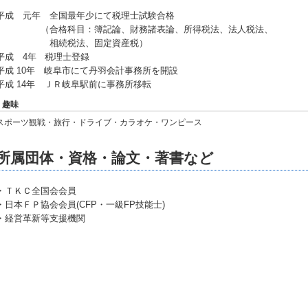
平成 元年 全国最年少にて税理士試験合格
（合格科目：簿記論、財務諸表論、所得税法、法人税法、
相続税法、固定資産税）
平成 4年 税理士登録
平成 10年 岐阜市にて丹羽会計事務所を開設
平成 14年 ＪＲ岐阜駅前に事務所移転
趣味
スポーツ観戦・旅行・ドライブ・カラオケ・ワンピース
所属団体・資格・論文・著書など
・ＴＫＣ全国会会員
・日本ＦＰ協会会員(CFP・一級FP技能士)
・経営革新等支援機関