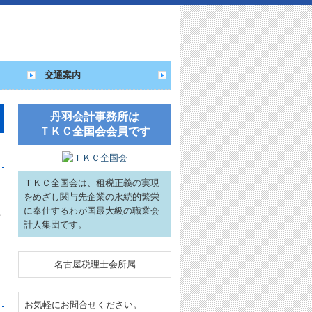
交通案内
丹羽会計事務所は
ＴＫＣ全国会会員です
ＴＫＣ全国会は、租税正義の実現
をめざし関与先企業の永続的繁栄
に奉仕するわが国最大級の職業会
話
計人集団です。
名古屋税理士会所属
お気軽にお問合せください。