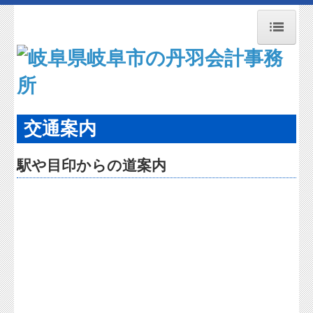
トップページ
事務所紹介
業務案内
交通案内
経営理念
駅や目印からの道案内
交通案内
新型コロナ経営支援情報
FX4クラウド
社会福祉法人の皆様へ
補助金・助成金・融資情報
関与先向け融資商品ご紹介