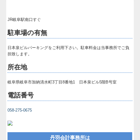
経営者お役立ち情報
JR岐阜駅南口すぐ
経営者オススメ情報
駐車場の有無
Q&A経営相談
日本泉ビルパーキングをご利用下さい。駐車料金は当事務所でご負
税務カレンダー
担致します。
税務Q&A
所在地
個人情報保護方針
岐阜県岐阜市加納清水町3丁目8番地1 日本泉ビル5階B号室
社長メニューASP版
電話番号
TKCシステムQ&A
058-275-0675
社会福祉法人会計Q&A
経営革新等支援機関とは
経営改善オンデマンド講座
丹羽会計事務所は