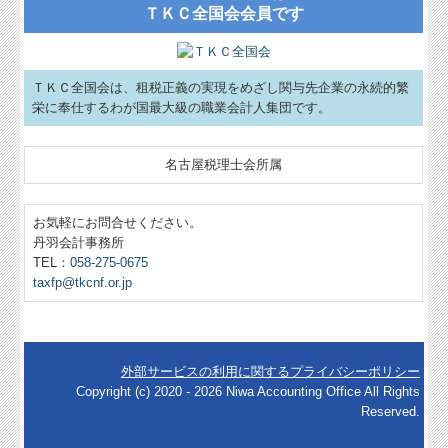
ＴＫＣ全国会会員です
円滑な事業承継を支援
お問合せ
ＴＫＣ全国会は、租税正義の実現をめざし関与先企業の永続的繁
栄に奉仕するわが国最大級の職業会計人集団です。
名古屋税理士会所属
お気軽にお問合せください。
丹羽会計事務所
TEL：
058-275-0675
taxfp@tkcnf.or.jp
外部サービスの利用に関するプライバシーポリシー
Copyright (c) 2020 - 2026 Niwa Accounting Office All Rights
Reserved.