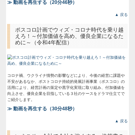
≫ 動画を再生する（20分46秒）
経営者お役立ち情報
▲ 戻る
経営者オススメ情報
ポスコロ計画でウィズ・コロナ時代を乗り越
Q&A経営相談
えろ！～付加価値を高め、優良企業になるた
めに～（令和4年配信）
税務カレンダー
税務Q&A
個人情報保護方針
コロナ禍、ウクライナ情勢の影響などにより、今後の経営に課題や
不安があるなか、ポストコロナ持続的発展計画事業（ポスコロ）の
社長メニューASP版
活用により、経営計画の策定や黒字化実現に取り組み、付加価値を
向上させ、優良企業を目指している３社のケースをドラマ仕立てで
TKCシステムQ&A
ご紹介します。
社会福祉法人会計Q&A
≫ 動画を再生する（30分48秒）
経営革新等支援機関とは
▲ 戻る
経営改善オンデマンド講座