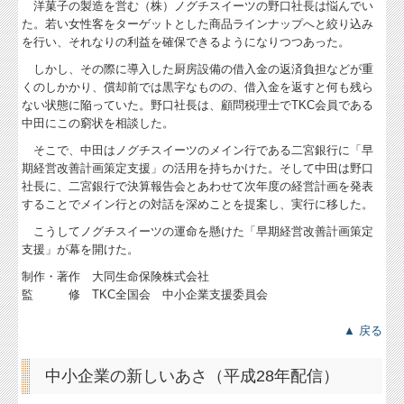
洋菓子の製造を営む（株）ノグチスイーツの野口社長は悩んでい
た。若い女性客をターゲットとした商品ラインナップへと絞り込み
を行い、それなりの利益を確保できるようになりつつあった。
しかし、その際に導入した厨房設備の借入金の返済負担などが重
くのしかかり、償却前では黒字なものの、借入金を返すと何も残ら
ない状態に陥っていた。野口社長は、顧問税理士でTKC会員である
中田にこの窮状を相談した。
そこで、中田はノグチスイーツのメイン行である二宮銀行に「早
期経営改善計画策定支援」の活用を持ちかけた。そして中田は野口
社長に、二宮銀行で決算報告会とあわせて次年度の経営計画を発表
することでメイン行との対話を深めことを提案し、実行に移した。
こうしてノグチスイーツの運命を懸けた「早期経営改善計画策定
支援」が幕を開けた。
制作・著作 大同生命保険株式会社
監 修 TKC全国会 中小企業支援委員会
▲ 戻る
中小企業の新しいあさ（平成28年配信）