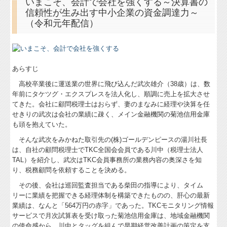
いまこそ、会計で会社を強くする～決算書の
信頼性が生み出す中小企業の資金調達力～
円滑な事業承継を支援
（令和元年配信）
お問合せ
あらすじ
高校卒業後に運送業の世界に飛び込んだ武次雄介（38歳）は、数
年前にタケツグ・エクスプレスを法人化し、順調に売上を拡大させ
てきた。会社に顧問税理士はおらず、妻のまなみに経理や決算を任
せきりの武次は会社の業績に疎く、メイン金融機関の菊池信用金庫
も頭を抱えていた。
そんな武次をみかねた取引先の(株)ゴールデンピースの湯川社長
は、自社の顧問税理士でTKC全国会会員である川中（税理士法人
TAL）を紹介し、武次はTKC会員事務所の業務内容の奥深さを知
り、税務顧問を依頼することを決める。
その後、会社は巡回監査担当である柴田の指導により、タイム
リーに業績を把握できる経理体制を構築できたものの、肝心の最新
業績は、なんと「564万円の赤字」であった。TKCモニタリング情報
サービスで月次試算表を受け取った菊池信用金庫は、地域金融機関
の使命感から、川中とタッグを組んで早期経営改善計画の策定を支