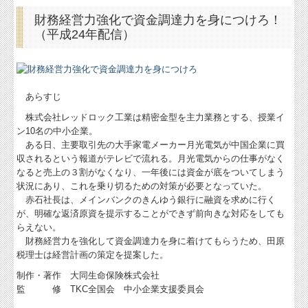
財務経営力強化で資金調達力を身につけろ！
（平成24年配信）
あらすじ
株式会社レッドロック工業は精密金型を主力業務とする、授業イ
ン10名の中小企業。
ある日、主要取引先の大手家電メーカー月光電気が中国企業に買
収されるという報道がテレビで流れる。月光電気からの仕事がなく
なると売上の３割がなくなり、一年後には資金が底をついてしまう
状況にあり、これを乗り切るための対策が必要となっていた。
赤石社長は、メインバンクのきんゆう銀行に融資を求めに行く
が、明確な返済原資を提示することができず前向きな対応をしても
らえない。
財務経営力を強化して資金調達力を身に着けてもらうため、田原
税理士は経営計画の策定を提案した。
制作・著作 大同生命保険株式会社
監 修 TKC全国会 中小企業支援委員会