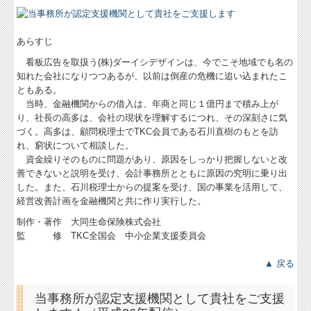
あらすじ
看板広告を取扱う(株)ダーイシデザインは、今でこそ地域でも名の
知れた会社になりつつあるが、以前は倒産の危機に追い込まれたこ
ともある。
当時、金融機関からの借入は、年商と同じ１億円まで積み上が
り、社長の高多は、会社の現状を理解するにつれ、その深刻さに気
づく。高多は、顧問税理士でTKC会員である石川直樹のもとを訪
れ、窮状について相談した。
資金繰りそのものに問題があり、原因をしっかり把握しないと改
善できないと説明を受け、会計事務所とともに原因の究明に乗り出
した。また、石川税理士からの提案を受け、国の事業を活用して、
経営改善計画を金融機関と共に作り実行した。
制作・著作 大同生命保険株式会社
監 修 TKC全国会 中小企業支援委員会
▲ 戻る
当事務所が認定支援機関として貴社をご支援