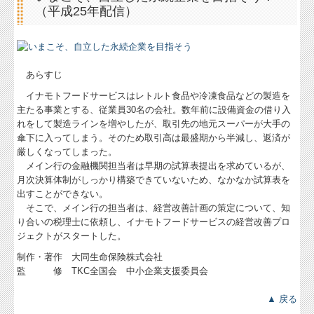
（平成25年配信）
あらすじ
イナモトフードサービスはレトルト食品や冷凍食品などの製造を
主たる事業とする、従業員30名の会社。数年前に設備資金の借り入
れをして製造ラインを増やしたが、取引先の地元スーパーが大手の
傘下に入ってしまう。そのため取引高は最盛期から半減し、返済が
厳しくなってしまった。
メイン行の金融機関担当者は早期の試算表提出を求めているが、
月次決算体制がしっかり構築できていないため、なかなか試算表を
出すことができない。
そこで、メイン行の担当者は、経営改善計画の策定について、知
り合いの税理士に依頼し、イナモトフードサービスの経営改善プロ
ジェクトがスタートした。
制作・著作 大同生命保険株式会社
監 修 TKC全国会 中小企業支援委員会
▲ 戻る