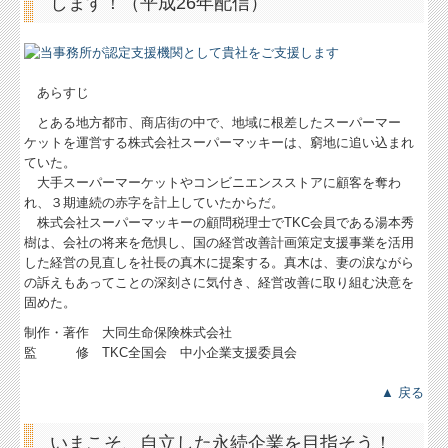
します！（平成26年配信）
あらすじ
とある地方都市、商店街の中で、地域に根差したスーパーマー
ケットを運営する株式会社スーパーマッキーは、窮地に追い込まれ
ていた。
大手スーパーマーケットやコンビニエンスストアに顧客を奪わ
れ、３期連続の赤字を計上していたからだ。
株式会社スーパーマッキーの顧問税理士でTKC会員である湯本秀
樹は、会社の将来を危惧し、国の経営改善計画策定支援事業を活用
した経営の見直しを社長の真木に提案する。真木は、妻の涙ながら
の訴えもあってことの深刻さに気付き、経営改善に取り組む決意を
固めた。
制作・著作 大同生命保険株式会社
監 修 TKC全国会 中小企業支援委員会
▲ 戻る
いまこそ、自立した永続企業を目指そう！