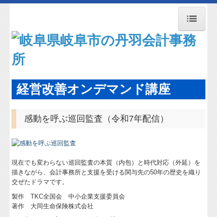
トップページ
事務所紹介
業務案内
経営改善オンデマンド講座
経営理念
感動を呼ぶ巡回監査（令和7年配信）
交通案内
新型コロナ経営支援情報
FX4クラウド
現在でも変わらない巡回監査の本質（内包）と時代対応（外延）を
描きながら、会計事務所と支援を受ける関与先の50年の歴史を織り
社会福祉法人の皆様へ
交ぜたドラマです。
補助金・助成金・融資情報
製作 TKC全国会 中小企業支援委員会
著作 大同生命保険株式会社
関与先向け融資商品ご紹介