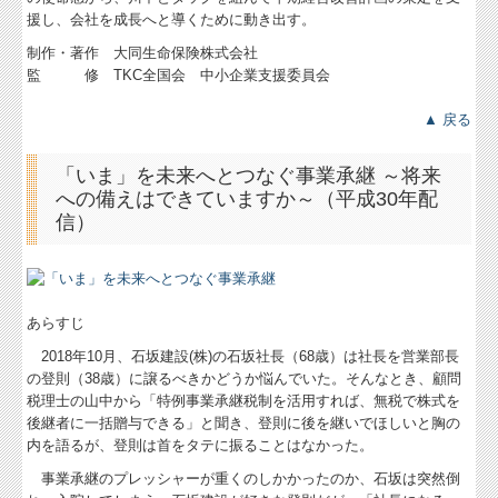
援し、会社を成長へと導くために動き出す。
制作・著作 大同生命保険株式会社
監 修 TKC全国会 中小企業支援委員会
▲ 戻る
「いま」を未来へとつなぐ事業承継 ～将来
への備えはできていますか～（平成30年配
信）
あらすじ
2018年10月、石坂建設(株)の石坂社長（68歳）は社長を営業部長
の登則（38歳）に譲るべきかどうか悩んでいた。そんなとき、顧問
税理士の山中から「特例事業承継税制を活用すれば、無税で株式を
後継者に一括贈与できる」と聞き、登則に後を継いでほしいと胸の
内を語るが、登則は首をタテに振ることはなかった。
事業承継のプレッシャーが重くのしかかったのか、石坂は突然倒