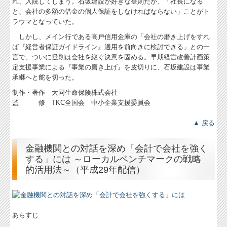
れ、入院してしまう。石坂建設が好きな登則だが、「社長になる
と、会社の多額の借金の個人保証をしなければならない」ことがト
ラウマとなっていた。
しかし、メイン行である高戸信用金庫の「会社の磨き上げをすれ
ば『経営者保証ガイドライン』適用を前向きに検討できる」との一
言で、ついに登則は会社を継ぐ決意を固める。早期経営改善計画策
定支援事業による『事業の磨き上げ』を皮切りに、石坂建設は事業
承継へと舵を切った。
制作・著作 大同生命保険株式会社
監 修 TKC全国会 中小企業支援委員会
▲ 戻る
金融機関との対話を深め「会計で会社を強く
する」には ～ローカルベンチマークの戦略
的活用法～（平成29年配信）
あらすじ