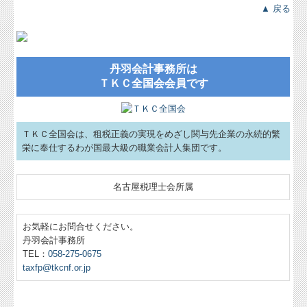
▲ 戻る
丹羽会計事務所は
ＴＫＣ全国会会員です
ＴＫＣ全国会は、租税正義の実現をめざし関与先企業の永続的繁
栄に奉仕するわが国最大級の職業会計人集団です。
名古屋税理士会所属
お気軽にお問合せください。
丹羽会計事務所
TEL：
058-275-0675
taxfp@tkcnf.or.jp