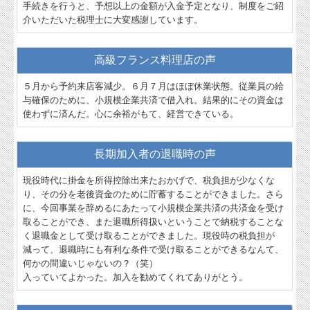
手続きを行うと、予想以上の金額が入金予定となり、制度をご紹
介いただいた税理士に大変感謝しています。
高級フランス料理店の声
５月から予約来店客減少。６月７月はほぼ休業状態。従業員の給
与確保のために、小規模企業共済で借入れ。結果的にその資金は
使わずに済んだ。心に余裕がもて、経営できている。
長期加入者の退職時の声
現役時代に掛金を所得控除出来たおかげで、税負担が少なくな
り、その分を老後資金のために貯蓄することができました。さら
に、今回事業を辞めるにあたって小規模企業共済の共済金を受け
取ることができ、また退職所得扱いということで納税することな
く退職金として受け取ることができました。現役時の税負担が
減って、退職時にも有利な条件で受け取ることができるなんて、
何かの間違いじゃないの？（笑）
入っていてよかった。加入を勧めてくれてありがとう。