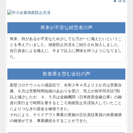
▲ 戻る
将来が不安な経営者の声
将来、何があるか不安なため少しでも万が一に備えたいというこ
とを考えていました。倒産防止共済をご紹介され加入しました。
自己資金による備えに、今まで以上に興味を持つようになりまし
た。
飲食業を営む会社の声
新型コロナウィルス感染症で、令和２年４月より２か月は営業自
粛、６月は営業時間短縮のあおりを受け、売上が前年同月比7割
以上減少したが、４、５月は金融機関（日本政策金融公庫）の融
資の実行まで時間を要するところ倒産防止共済加入していたこと
によりつなぎの資金を確保できた。
それにより、テイクアウト事業の実施や正社員従業員の休業補償
の確保ができ、事業継続をすることができた。