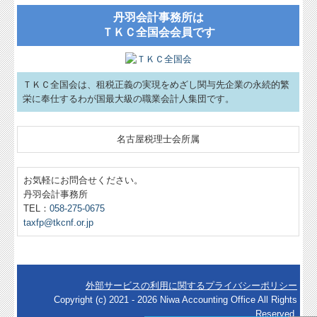
丹羽会計事務所は
ＴＫＣ全国会会員です
ＴＫＣ全国会は、租税正義の実現をめざし関与先企業の永続的繁
栄に奉仕するわが国最大級の職業会計人集団です。
名古屋税理士会所属
お気軽にお問合せください。
丹羽会計事務所
TEL：
058-275-0675
taxfp@tkcnf.or.jp
外部サービスの利用に関するプライバシーポリシー
Copyright (c) 2021 - 2026 Niwa Accounting Office All Rights
Reserved.