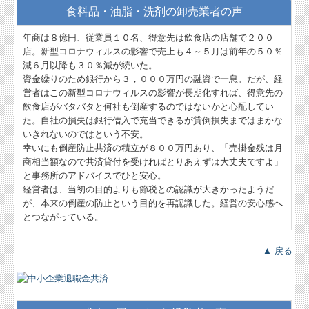
食料品・油脂・洗剤の卸売業者の声
年商は８億円、従業員１０名、得意先は飲食店の店舗で２００
店。新型コロナウィルスの影響で売上も４～５月は前年の５０％
減６月以降も３０％減が続いた。
資金繰りのため銀行から３，０００万円の融資で一息。だが、経
営者はこの新型コロナウィルスの影響が長期化すれば、得意先の
飲食店がバタバタと何社も倒産するのではないかと心配してい
た。自社の損失は銀行借入で充当できるが貸倒損失まではまかな
いきれないのではという不安。
幸いにも倒産防止共済の積立が８００万円あり、「売掛金残は月
商相当額なので共済貸付を受ければとりあえずは大丈夫ですよ」
と事務所のアドバイスでひと安心。
経営者は、当初の目的よりも節税との認識が大きかったようだ
が、本来の倒産の防止という目的を再認識した。経営の安心感へ
とつながっている。
▲ 戻る