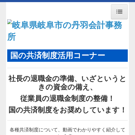
トップページ
事務所紹介
業務案内
国の共済制度活用コーナー
経営理念
交通案内
社長の退職金の準備、いざというと
きの資金の備え、
新型コロナ経営支援情報
従業員の退職金制度の整備！
FX4クラウド
国の共済制度をお奨めしています！
社会福祉法人の皆様へ
補助金・助成金・融資情報
各種共済制度について、動画でわかりやすく紹介して
関与先向け融資商品ご紹介