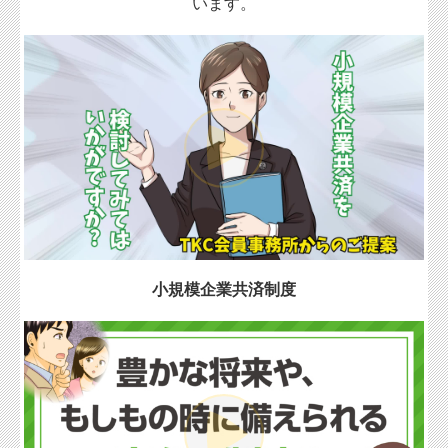
います。
経営者お役立ち情報
経営者オススメ情報
Q&A経営相談
税務カレンダー
税務Q&A
個人情報保護方針
社長メニューASP版
小規模企業共済制度
TKCシステムQ&A
社会福祉法人会計Q&A
経営革新等支援機関とは
経営改善オンデマンド講座